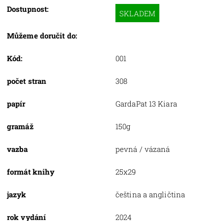
Dostupnost:
SKLADEM
Můžeme doručit do:
Kód:
001
počet stran
308
papír
GardaPat 13 Kiara
gramáž
150g
vazba
pevná / vázaná
formát knihy
25x29
jazyk
čeština a angličtina
rok vydání
2024