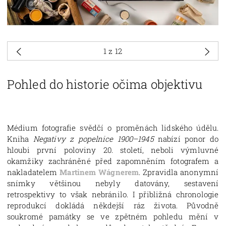
1
z 12
Pohled do historie očima objektivu
Médium fotografie svědčí o proměnách lidského údělu.
Kniha
Negativy z popelnice 1900–1945
nabízí ponor do
hloubi první poloviny 20. století, neboli výmluvné
okamžiky zachráněné před zapomněním fotografem a
nakladatelem
Martinem Wágnerem
. Zpravidla anonymní
snímky většinou nebyly datovány, sestavení
retrospektivy to však nebránilo. I přibližná chronologie
reprodukcí dokládá někdejší ráz života. Původně
soukromé památky se ve zpětném pohledu mění v