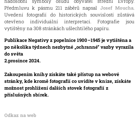
nadosobní symboly osudů obyvatel střední Evropy.
Předmluvu k pásmu 211 záběrů napsal
Josef Moucha
.
Uvedení fotografií do historických souvislostí zůstává
otevřeno individuální interpretaci. Fotografie jsou
vytištěny na 308 stránkách ušlechtilého papíru.
Publikace Negativy z popelnice 1900–1945 je vytištěna a
po několika týdnech nezbytné „ochranné“ vazby vyrazila
do světa
2.prosince 2024.
Zakoupením knihy získáte také přístup na webové
stránky, kde kromě fotografií co uvidíte v knize, získáte
možnost prohlížení dalších stovek fotografií z
příslušných sbírek.
Odkaz na web