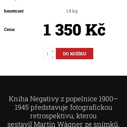
hmotnost
1.8 kg
1 350 Kč
Cena:
Kniha Negativy z popelnice 1900–
1945 představuje fotografickou
retrospektivu, kterou
sestavil Martin Wágner ze snímků,