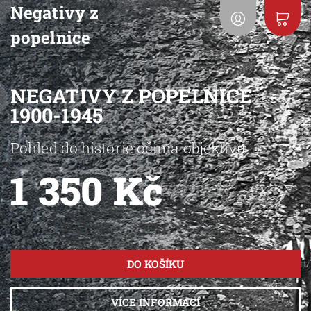
Negativy z
popelnice
NEGATIVY Z POPELNICE
1900-1945
Pohled do historie očima objektivu
1 350 Kč
VÍCE INFORMACÍ